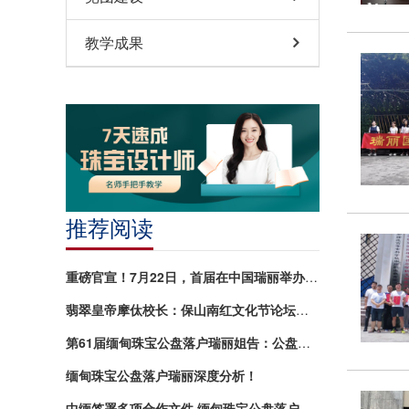
教学成果
推荐阅读
重磅官宣！7月22日，首届在中国瑞丽举办的“缅甸珠宝
翡翠皇帝摩㑀校长：保山南红文化节论坛核心观点全分享！
第61届缅甸珠宝公盘落户瑞丽姐告：公盘交易规则、政策
缅甸珠宝公盘落户瑞丽深度分析！
中缅签署多项合作文件 缅甸珠宝公盘落户瑞丽 边境产业