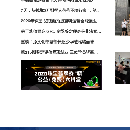
7天，从被坑5万到帮人估价不输行家”：第223期原石
2026年珠宝-短视频拍摄剪辑运营全能就业班招生！
关于造假冒充 GRC 翡翠鉴定师身份非法卖翡翠的公告
重磅！原文化部副部长赵少华莅临瑞丽珠宝学校考察，为非
第215期鉴定评估师班结业 三位学员斩获翡翠鉴定师