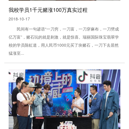
我校学员1千元赌涨100万真实过程
2018-10-17
民间有一句谚语“一刀穷，一刀富，一刀穿麻布，一刀劈成
亿万富”，赌石玩的就是刺激，就是惊喜。瑞丽国际珠宝翡翠学
校的学员陈虹道，用人民币1000元买了块赌石，一刀下去居然
猛涨至...