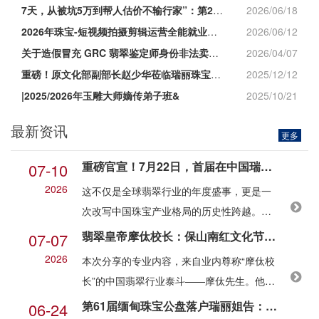
7天，从被坑5万到帮人估价不输行家”：第223期
2026/06/18
2026年珠宝-短视频拍摄剪辑运营全能就业班招生
2026/06/12
关于造假冒充 GRC 翡翠鉴定师身份非法卖翡翠的
2026/04/07
重磅！原文化部副部长赵少华莅临瑞丽珠宝学校考察，
2025/12/12
|2025/2026年玉雕大师嫡传弟子班&
2025/10/21
最新资讯
更多
重磅官宣！7月22日，首届在中国瑞丽举办的“缅甸珠宝公盘”开幕！
07-10
2026
这不仅是全球翡翠行业的年度盛事，更是一
次改写中国珠宝产业格局的历史性跨越。在
云南省人民政府与缅甸自然资源与环境保护
翡翠皇帝摩㑀校长：保山南红文化节论坛核心观点全分享！
07-07
部的共同推动下，拥有六十余年悠久历史的
2026
本次分享的专业内容，来自业内尊称“摩㑀校
缅甸珠宝
长”的中国翡翠行业泰斗——摩㑀先生。他是
珠宝玉石总工程师、知名玉商学者，现任云
第61届缅甸珠宝公盘落户瑞丽姐告：公盘交易规则、政策红利与投资机遇全解读！
06-24