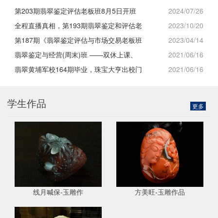
第203期翡翠鉴定评估老板班8月5日开班
2024/07/26
全程直播真相，第193期翡翠鉴定和评估老
2023/10/20
第187期《翡翠鉴定评估与市场交易老板班
2023/04/14
翡翠鉴定与经营(周末)班 ——双休上课、
2021/06/16
翡翠黄埔军校164期毕业，珠宝大亨出校门
2021/06/16
学生作品
更多
线月喊保-玉雕作
方美旺-玉雕作品