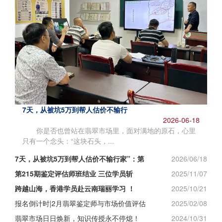
7天，从被坑5万到帮人估价不输行
2026-06-18
你是否也曾站在翡翠市场里，面对满地的原石，心里
只有一个念头：“这块石头，...
7天，从被坑5万到帮人估价不输行家”：第
2026/06/18
第215期鉴定评估师班结业 三位学员斩
2025/11/07
跨越山海，香港学员赴云南瑞丽学习 ！
2025/10/21
报名倒计时|2月翡翠鉴定师与市场价值评估
2025/02/08
翡翠市场日日焕新，知识传授永不停熄！
2024/10/31