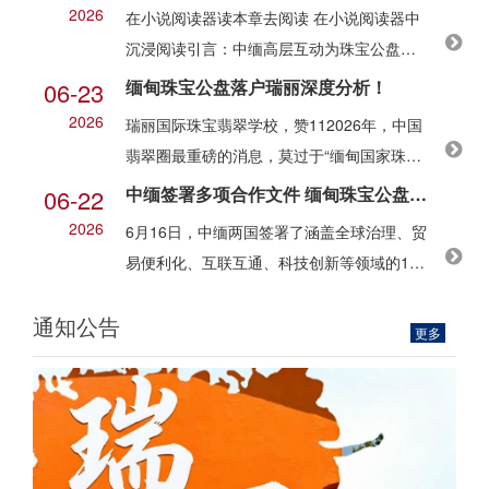
南省宝玉石专业委员会副主任、专家组组
2026
在小说阅读器读本章去阅读 在小说阅读器中
长，同
沉浸阅读引言：中缅高层互动为珠宝公盘落
地奠定
缅甸珠宝公盘落户瑞丽深度分析！
06-23
2026
瑞丽国际珠宝翡翠学校，赞112026年，中国
翡翠圈最重磅的消息，莫过于“缅甸国家珠宝
公盘”项目正式落户瑞丽姐告。这不仅是翡翠
中缅签署多项合作文件 缅甸珠宝公盘落户瑞丽 边境产业合作再添新动能！
06-22
源头拍卖的一次历史性迁移，更将深刻影
2026
6月16日，中缅两国签署了涵盖全球治理、贸
易便利化、互联互通、科技创新等领域的18
项合作文件。缅甸总统敏昂莱当天上午出席
通知公告
在人民大会堂举行的欢迎仪式，并分别会见
更多
了