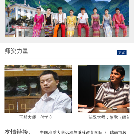
师资力量
更多
玉雕大师：付学立
翡翠大师：彭觉（缅甸籍）
友情链接:
中国地质大学远程与继续教育学院
/
瑞丽市教