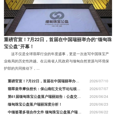
重磅官宣！7月22日，首届在中国瑞丽举办的“缅甸珠
宝公盘”开幕！
这不仅是全球翡翠行业的年度盛事，更是一次改写中国珠宝产
业格局的历史性跨越。在云南省人民政府与缅甸自然资源与环境保
护部的共同推动下，...
重磅官宣！7月22日，首届在中国瑞丽举办的“缅甸
2026/07/10
翡翠皇帝摩㑀校长：保山南红文化节论坛核心观点全分
2026/07/07
第61届缅甸珠宝公盘落户瑞丽姐告：公盘交易规则、
2026/06/24
缅甸珠宝公盘落户瑞丽深度分析！
2026/06/23
中缅签署多项合作文件 缅甸珠宝公盘落户瑞丽 边境
2026/06/22