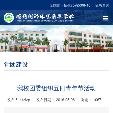
全国统一招生代码530N10
证书查询
党团建设
我校团委组织五四青年节活动
发布人：fzizp
发布日期： 2016-05-06
浏览：
1067
...