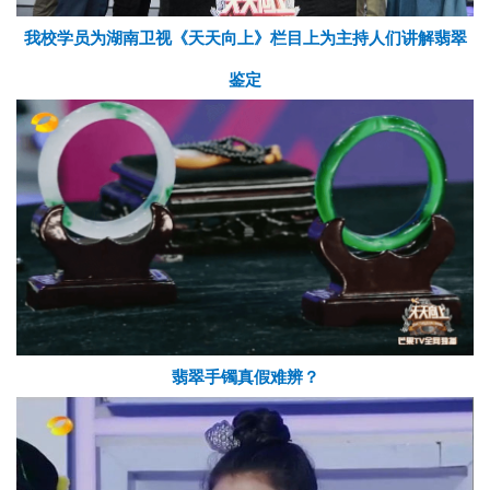
我校学员为湖南卫视《天天向上》栏目上为主持人们讲解翡翠
鉴定
翡翠手镯真假难辨？